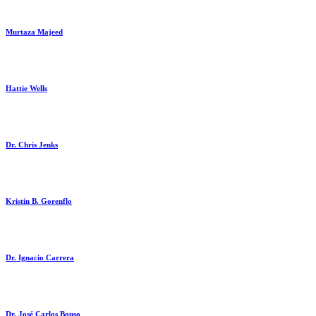
Murtaza Majeed
Hattie Wells
Dr. Chris Jenks
Kristin B. Gorenflo
Dr. Ignacio Carrera
Dr. José Carlos Bouso