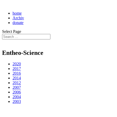
home
Archiv
donate
Select Page
Entheo-Science
2020
2017
2016
2014
2012
2007
2006
2004
2003