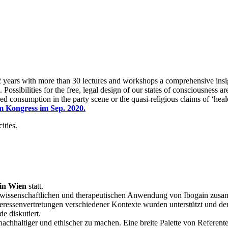
years with more than 30 lectures and workshops a comprehensive insigh
Possibilities for the free, legal design of our states of consciousness 
ed consumption in the party scene or the quasi-religious claims of ‘heale
m Kongress im Sep. 2020.
ities.
 in Wien
statt.
 wissenschaftlichen und therapeutischen Anwendung von Ibogain zusamm
ressenvertretungen verschiedener Kontexte wurden unterstützt und den 
e diskutiert.
 nachhaltiger und ethischer zu machen. Eine breite Palette von Refere