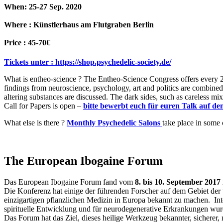
When: 25-27 Sep. 2020
Where : Künstlerhaus am Flutgraben Berlin
Price : 45-70€
Tickets unter : https://shop.psychedelic-society.de/
What is entheo-science ? The Entheo-Science Congress offers every 2 
findings from neuroscience, psychology, art and politics are combined. 
altering substances are discussed. The dark sides, such as careless mix
Call for Papers is open –
bitte bewerbt euch für euren Talk auf de
What else is there ?
Monthly Psychedelic Salons
take place in some c
The European Ibogaine Forum
Das European Ibogaine Forum fand vom
8. bis 10. September 2017
Die Konferenz hat einige der führenden Forscher auf dem Gebiet der
einzigartigen pflanzlichen Medizin in Europa bekannt zu machen. Inte
spirituelle Entwicklung und für neurodegenerative Erkrankungen wurd
Das Forum hat das Ziel, dieses heilige Werkzeug bekannter, sicherer,