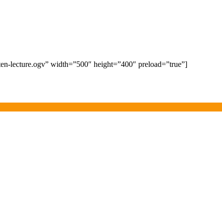
sten-lecture.ogv” width=”500″ height=”400″ preload=”true”]