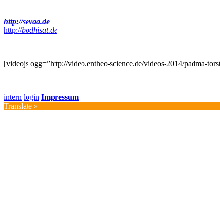
http://sevaa.de
http://
bodhisat.de
[videojs ogg=”http://video.entheo-science.de/videos-2014/padma-tor
intern
login
Impressum
Translate »