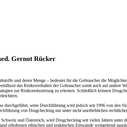
 med. Gernot Rücker
altstoffe und deren Menge – bedeutet für die Gebraucher die Möglichk
 beeinflusst das Risikoverhalten der Gebraucher somit auch auf andere 
trategien zur Risikoreduzierung zu erlernen. Schließlich können Drug
leichtern.
e durchgeführt, seine Durchführung wird jedoch seit 1996 von den Si
rchführung von Drugchecking nur unter nicht unerheblichen rechtlich
, Schweiz und Österreich, wird Drugchecking seit vielen Jahren unter 
hland erhobenen ethischen und praktischen Einwände weitgehend ausr