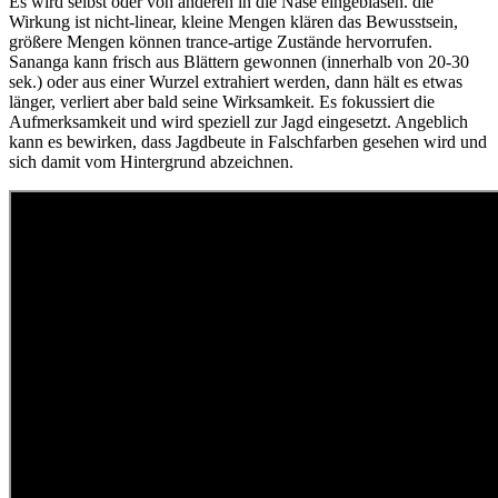
Es wird selbst oder von anderen in die Nase eingeblasen. die
Wirkung ist nicht-linear, kleine Mengen klären das Bewusstsein,
größere Mengen können trance-artige Zustände hervorrufen.
Sananga kann frisch aus Blättern gewonnen (innerhalb von 20-30
sek.) oder aus einer Wurzel extrahiert werden, dann hält es etwas
länger, verliert aber bald seine Wirksamkeit. Es fokussiert die
Aufmerksamkeit und wird speziell zur Jagd eingesetzt. Angeblich
kann es bewirken, dass Jagdbeute in Falschfarben gesehen wird und
sich damit vom Hintergrund abzeichnen.