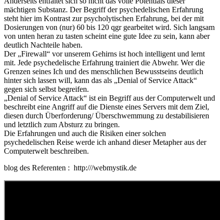
Anderseits entfaltet sich so nicht das volle Potentials dieser
mächtigen Substanz. Der Begriff der psychedelischen Erfahrung
steht hier im Kontrast zur psycholytischen Erfahrung, bei der mit
Dosierungen von (nur) 60 bis 120 qgr gearbeitet wird. Sich langsam
von unten heran zu tasten scheint eine gute Idee zu sein, kann aber
deutlich Nachteile haben.
Der „Firewall“ vor unserem Gehirns ist hoch intelligent und lernt
mit. Jede psychedelische Erfahrung trainiert die Abwehr. Wer die
Grenzen seines Ich und des menschlichen Bewusstseins deutlich
hinter sich lassen will, kann das als „Denial of Service Attack“
gegen sich selbst begreifen.
„Denial of Service Attack“ ist ein Begriff aus der Computerwelt und
beschreibt eine Angriff auf die Dienste eines Servers mit dem Ziel,
diesen durch Überforderung/ Überschwemmung zu destabilisieren
und letztlich zum Absturz zu bringen.
Die Erfahrungen und auch die Risiken einer solchen
psychedelischen Reise werde ich anhand dieser Metapher aus der
Computerwelt beschreiben.
blog des Referenten : http:///webmystik.de