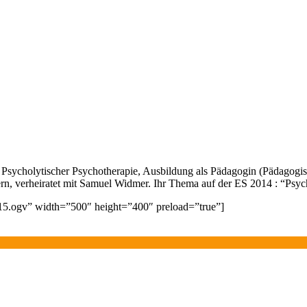
 Psycholytischer Psychotherapie, Ausbildung als Pädagogin (Pädagogi
rn, verheiratet mit Samuel Widmer. Ihr Thema auf der ES 2014 : “Psy
015.ogv” width=”500″ height=”400″ preload=”true”]