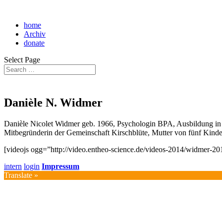
home
Archiv
donate
Select Page
Danièle N. Widmer
​Danièle Nicolet Widmer geb. 1966, Psychologin BPA, Ausbildung in
Mitbegründerin der Gemeinschaft Kirschblüte, Mutter von fünf Kinde
[videojs ogg=”http://video.entheo-science.de/videos-2014/widmer-2
intern
login
Impressum
Translate »