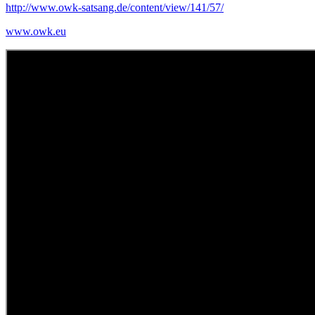
http://www.owk-satsang.de/content/view/141/57/
www.owk.eu