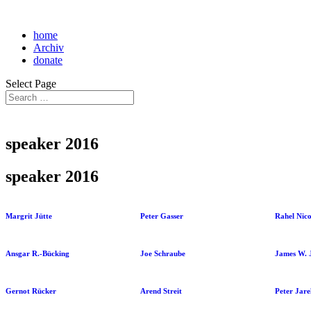
home
Archiv
donate
Select Page
speaker 2016
speaker 2016
Margrit Jütte
Peter Gasser
Rahel Nico
Ansgar R.-Bücking
Joe Schraube
James W. 
Gernot Rücker
Arend Streit
Peter Jare