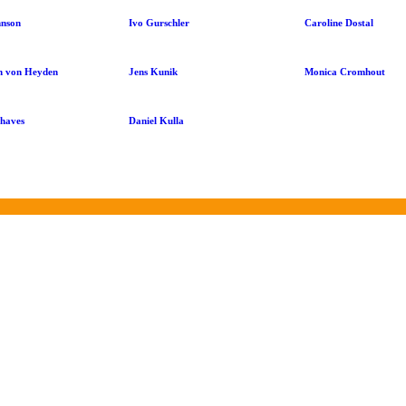
hnson
Ivo Gurschler
Caroline Dostal
n von Heyden
Jens Kunik
Monica Cromhout
Chaves
Daniel Kulla