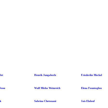
let
Henrik Jungaberle
Friederike Meckel
Jesso
Wulf Mirko Weinreich
Elena Fountoglou
k
Sabrina Chetouani
Jais Elalouf