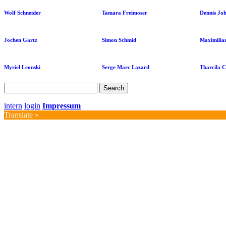
Wolf Schneider
Tamara Freimoser
Dennis Jo
Jochen Gartz
Simon Schmid
Maximilia
Myriel Leonski
Serge Marc Lazard
Tharcila 
Search
for:
intern
login
Impressum
Translate »