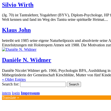
Silvio Wirth
(Jg. 70) ist Tantralehrer, Yogalehrer (BYV), Diplom-Psychologe, HP f
Welt kennen und fand im Weg des Tantra seine spirituelle Heimat....
Klaus John
betreibt seit 1985 seine eigene Naturheilpraxis und absolvierte sein
Einzelsitzungen mit Holotropem Atmen seit 1988. Die Motivation zum
Danièle N. Widmer
​Danièle Nicolet Widmer geb. 1966, Psychologin BPA, Ausbildung in
Mitbegründerin der Gemeinschaft Kirschblüte, Mutter von fünf Kinder
« Older Entries
Search for:
intern
login
Impressum
Translate »