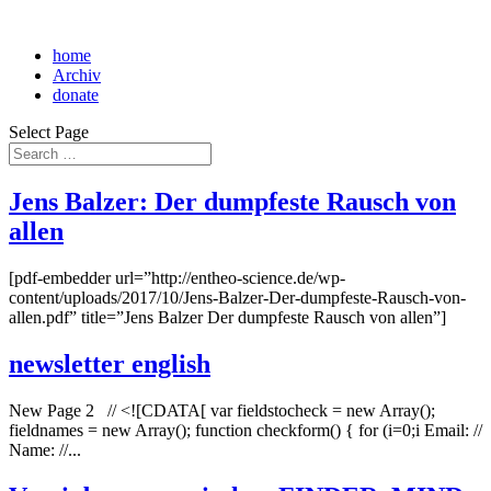
home
Archiv
donate
Select Page
Jens Balzer: Der dumpfeste Rausch von
allen
[pdf-embedder url=”http://entheo-science.de/wp-
content/uploads/2017/10/Jens-Balzer-Der-dumpfeste-Rausch-von-
allen.pdf” title=”Jens Balzer Der dumpfeste Rausch von allen”]
newsletter english
New Page 2 // <![CDATA[ var fieldstocheck = new Array();
fieldnames = new Array(); function checkform() { for (i=0;i Email: //
Name: //...