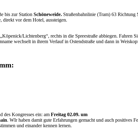
 bis zur Station
Schöneweide.
Straßenbahnlinie (Tram) 63 Richtung
 direkt vor dem Hotel, aussteigen.
Köpenick/Lichtenberg“, rechts in die Spreestraße abbiegen. Fahren Sie
enname wechselt in ihrem Verlauf in Ostendstraße und dann in Weiskopf
ramm:
nd des Kongresses ein: am
Freitag 02.09. um
hain
. WIr haben damit gute Erfahrungen gemacht und auch positives Fe
stimmen und einander kennen lernen.