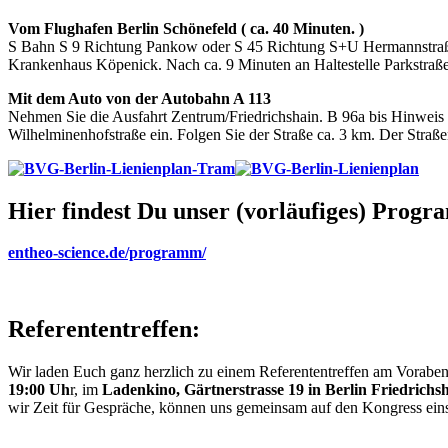
Vom Flughafen Berlin Schönefeld ( ca. 40 Minuten. )
S Bahn S 9 Richtung Pankow oder S 45 Richtung S+U Hermannstraße
Krankenhaus Köpenick. Nach ca. 9 Minuten an Haltestelle Parkstraße,
Mit dem Auto von der Autobahn A 113
Nehmen Sie die Ausfahrt Zentrum/Friedrichshain. B 96a bis Hinweis „
Wilhelminenhofstraße ein. Folgen Sie der Straße ca. 3 km. Der Straß
Hier findest Du unser (vorläufiges) Prog
entheo-science.de/programm/
Referententreffen:
Wir laden Euch ganz herzlich zu einem Referententreffen am Vorabe
19:00 Uh
r, im
Ladenkino, Gärtnerstrasse 19 in Berlin Friedrichs
wir Zeit für Gespräche, können uns gemeinsam auf den Kongress ein