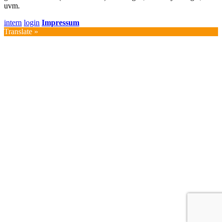
uvm.
intern
login
Impressum
Translate »