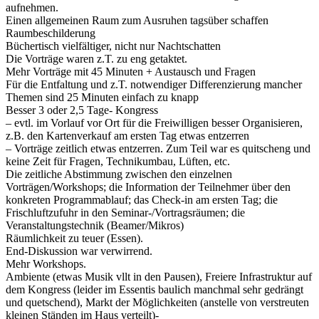
aufnehmen.
Einen allgemeinen Raum zum Ausruhen tagsüber schaffen
Raumbeschilderung
Büchertisch vielfältiger, nicht nur Nachtschatten
Die Vorträge waren z.T. zu eng getaktet.
Mehr Vorträge mit 45 Minuten + Austausch und Fragen
Für die Entfaltung und z.T. notwendiger Differenzierung mancher
Themen sind 25 Minuten einfach zu knapp
Besser 3 oder 2,5 Tage- Kongress
– evtl. im Vorlauf vor Ort für die Freiwilligen besser Organisieren,
z.B. den Kartenverkauf am ersten Tag etwas entzerren
– Vorträge zeitlich etwas entzerren. Zum Teil war es quitscheng und
keine Zeit für Fragen, Technikumbau, Lüften, etc.
Die zeitliche Abstimmung zwischen den einzelnen
Vorträgen/Workshops; die Information der Teilnehmer über den
konkreten Programmablauf; das Check-in am ersten Tag; die
Frischluftzufuhr in den Seminar-/Vortragsräumen; die
Veranstaltungstechnik (Beamer/Mikros)
Räumlichkeit zu teuer (Essen).
End-Diskussion war verwirrend.
Mehr Workshops.
Ambiente (etwas Musik vllt in den Pausen), Freiere Infrastruktur auf
dem Kongress (leider im Essentis baulich manchmal sehr gedrängt
und quetschend), Markt der Möglichkeiten (anstelle von verstreuten
kleinen Ständen im Haus verteilt)-