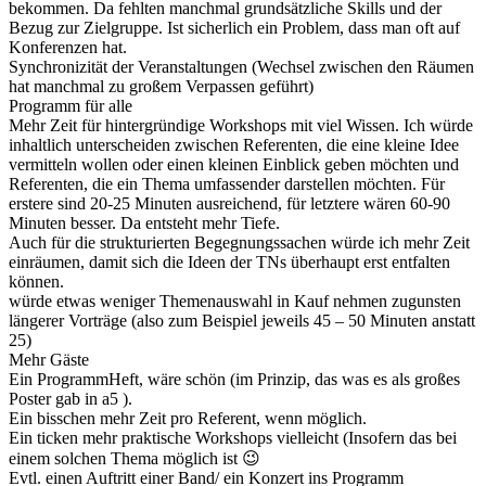
bekommen. Da fehlten manchmal grundsätzliche Skills und der
Bezug zur Zielgruppe. Ist sicherlich ein Problem, dass man oft auf
Konferenzen hat.
Synchronizität der Veranstaltungen (Wechsel zwischen den Räumen
hat manchmal zu großem Verpassen geführt)
Programm für alle
Mehr Zeit für hintergründige Workshops mit viel Wissen. Ich würde
inhaltlich unterscheiden zwischen Referenten, die eine kleine Idee
vermitteln wollen oder einen kleinen Einblick geben möchten und
Referenten, die ein Thema umfassender darstellen möchten. Für
erstere sind 20-25 Minuten ausreichend, für letztere wären 60-90
Minuten besser. Da entsteht mehr Tiefe.
Auch für die strukturierten Begegnungssachen würde ich mehr Zeit
einräumen, damit sich die Ideen der TNs überhaupt erst entfalten
können.
würde etwas weniger Themenauswahl in Kauf nehmen zugunsten
längerer Vorträge (also zum Beispiel jeweils 45 – 50 Minuten anstatt
25)
Mehr Gäste
Ein ProgrammHeft, wäre schön (im Prinzip, das was es als großes
Poster gab in a5 ).
Ein bisschen mehr Zeit pro Referent, wenn möglich.
Ein ticken mehr praktische Workshops vielleicht (Insofern das bei
einem solchen Thema möglich ist 😉
Evtl. einen Auftritt einer Band/ ein Konzert ins Programm