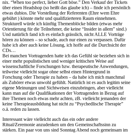
nix. “When too perfect, lieber Gott böse.” Den Verkauf der Tickets
über einen Headshop (so heißt das glaube ich) – finde ich persönlich
etwas dubios. Die Vorstellung der Referenten (Ehre wem Ehre
gebührt ) könnte mehr und qualifizierteren Raum einnehmen.
Strukturell würde ich künftig Themenblöcke bilden (etwas mehr
Orientierung für die Teilnehmer, die keine “Insider in allem” sind.)
Und natürlich fand ich es einfach grässlich, nicht ALLE Vorträge
hören zu können – so schade, auch nur einen zu verpassen. Dafür
habe ich aber auch keine Lösung, ich hoffe auf die Durchsicht der
CDs…
Bei manchen Vortragenden hatte ich das Gefühl sie beziehen sich in
einer mehr populistischen und weniger kritischen Weise auf
wissenschaftliche Forschungen bzw. therapeutische Anwendungen,
teilweise vielleicht sogar ohne selbst einen Hintergrund in
Forschung oder Therapie zu haben – da habe ich mich manchmal
als Zuhörer etwas unwohl gefühlt. Natürlich ist es auch legitim seine
eigene Meinungen und Sichtweisen einzubringen, aber vielleicht
kann man auf die Qualifikationen der Vortragenden in Bezug auf
ihre Themen noch etwas mehr achten, zB. vielleicht jemanden der
keine Therapieausbildung hat nicht zu “Psychedlische Therapie”
o.ä. reden zu lassen.
Interessant wäre vielleicht auch das ein oder andere
Ritual/Zeremonie anzudenken um den Gemeinschaftssinn zu
stärken. Ein paar von uns sind Sonntag Abend noch gemeinsam im