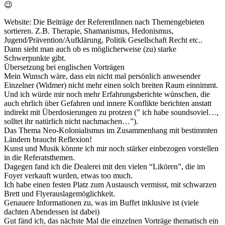
😉
Website: Die Beiträge der ReferentInnen nach Themengebieten
sortieren. Z.B. Therapie, Shamanismus, Hedonismus,
Jugend/Prävention/Aufklärung, Politik Gesellschaft Recht etc..
Dann sieht man auch ob es möglicherweise (zu) starke
Schwerpunkte gibt.
Übersetzung bei englischen Vorträgen
Mein Wunsch wäre, dass ein nicht mal persönlich anwesender
Einzelner (Widmer) nicht mehr einen solch breiten Raum einnimmt.
Und ich würde mir noch mehr Erfahrungsberichte wünschen, die
auch ehrlich über Gefahren und innere Konflikte berichten anstatt
indirekt mit Überdosierungen zu protzen (” ich habe soundsoviel…,
solltet ihr natürlich nicht nachmachen…”).
Das Thema Neo-Kolonialismus im Zusammenhang mit bestimmten
Ländern braucht Reflexion!
Kunst und Musik könnte ich mir noch stärker einbezogen vorstellen
in die Referatsthemen.
Dagegen fand ich die Dealerei mit den vielen “Likören”, die im
Foyer verkauft wurden, etwas too much.
Ich habe einen festen Platz zum Austausch vermisst, mit schwarzen
Brett und Flyerauslagemöglichkeit.
Genauere Informationen zu, was im Buffet inklusive ist (viele
dachten Abendessen ist dabei)
Gut fänd ich, das nächste Mal die einzelnen Vorträge thematisch ein