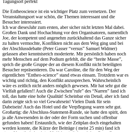
Tagungsort perfekt
Die Entheoscience ist ein wichtiger Platz zum vernetzen. Der
Veranstaltungsort war schön, die Themen interessant und die
Besucher interessiert.
Ich war diesesJahr zum ersten, aber sicher nicht letzten Mal dabei.
Großen Dank und Hochachtung vor den Organisatoren, namentlich
Joe, der kompetent und angenehm zurückhaltend das Ganze sicher
zu halten vermochte, Konflikten nicht aus dem Weg ging und bei
der Abschlussdebatte (Peter Gasser “versus” Samuel Widmer)
gelassen aber kenntnisreich moderierte. Mir persönlich haben noch
mehr Menschen auf dem Podium gefehlt, die die “breite Masse”,
sprich die große Gruppe der an diesem Konflikt nicht beteiligten
Besucher repräsentieren. Da war Caroline, die für den Weg der
eigentlichen “Entheo-science” stand etwas einsam. Trotzdem war es
wichtig und richtig, den Konflikt anzusprechen. Wahrscheinlich
wäre es zeitlich nicht anders möglich gewesen. Mir hat sehr gut die
Vielfalt gefallen!! Auch die Zwischen”rufe” des “Narren” fand ich
toll, das hatte eine hohe Qualität! Scheinbar ein Detail, aber ich fand
darin zeigte sich so viel Gewahrsein! Vielen Dank für sein
Dabeisein! Auch das Hotel und die Verpflegung waren sehr gut.
Großartig: die Abschluss-Statement-Runde, sie hatte den spirit, den
ja alle Anwesenden in der oder der Form suchen und offenbar
gefunden haben! Erstaunlich, wie der Zeitplan doch eingehalten
werden konnte, die Kürze der Beiträge ( meist 25 min) fand ich