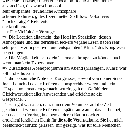
wie 2006 in Basel, super) gute location. Joe & andere immer
ansprechbar, das war schon cool…
sehr entspannte, freundliche Atmosphäre
schöner Rahmen, gutes Essen, netter Staff bzw. Volonteers
“hochkarätige” Referenten
die konferenz
‘=> Die Vielfalt der Vorträge
=> Die Location allgemein, das Hotel im Speziellen, dessen
Atmosphäre und das dermaßen leckere vegane Essen haben sehr
sehr positiv zum positiven und entspannten “Klima” des Kongresses
beigetragen
=> Die Möglichkeit, selbst ein Thema einbringen zu können auch
wenn man kein Experte war
=> Zusätzliches Abendprogramm am Abend (Massagen, Kunst) war
toll und erholsam
=> die persönliche Note des Kongresses, sowohl von deiner Seite,
Joe, als auch dass alle Referenten ansprechbar waren und kein
“Hype” um jemanden gemacht wurde, gab ein Gefühl der
Gleichwertigkeit aller Anwesenden und erleichterte die
Gespräche…
=> sehr gut war auch, dass immer ein Volunteer auf die Zeit
geachtet hat wenn die Referenten spät dran waren, das half dabei,
den nächsten Vortrag in einem anderen Raum noch zu
erreichenHerzlichen Dank für die tolle Veranstaltung. Sie hat mich
beeindruckt zurück gelassen, mir gezeigt, was für tolle Menschen