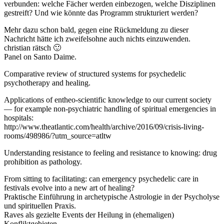
verbunden: welche Fächer werden einbezogen, welche Disziplinen
gestreift? Und wie könnte das Programm strukturiert werden?
Mehr dazu schon bald, gegen eine Rückmeldung zu dieser
Nachricht hätte ich zweifelsohne auch nichts einzuwenden.
christian rätsch 🙂
Panel on Santo Daime.
Comparative review of structured systems for psychedelic
psychotherapy and healing.
Applications of entheo-scientific knowledge to our current society
— for example non-psychiatric handling of spiritual emergencies in
hospitals:
http://www.theatlantic.com/health/archive/2016/09/crisis-living-
rooms/498986/?utm_source=atltw
Understanding resistance to feeling and resistance to knowing: drug
prohibition as pathology.
From sitting to facilitating: can emergency psychedelic care in
festivals evolve into a new art of healing?
Praktische Einführung in archetypische Astrologie in der Psycholyse
und spirituellen Praxis.
Raves als gezielte Events der Heilung in (ehemaligen)
Konfliktgebieten.