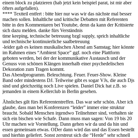
einem block zu platzieren (hab jetzt kein beispiel parat, ist mir aber
öfters aufgefallen).
**** Textteil entfert : bitte hier nur was wir das nächste mal besser
machen sollen. Inhaltliche und kritische Debatten mit Referenten
bitte in den Kommentaren bei Youtube, denn da kann der Kritisierte
sich dazu melden. danke fürs Verständnis
time keeping, technische betreuung bzgl supply, sprich inhaltliche
und technische kontinuierliche saalbetreuung
-leider gab es keinen musikalischen Abend am Samstag; hier könnte
im Rahmen eines “Ambient Space” ggf. noch eine Plattform
geboten werden, bei der der kommunikative Austausch und der
Genuss von schönen Klängen innerhalb einer psychedelischen
Dekoration zum Tragen kommt.
Das Abendprogramm. Beleuchtung. Feuer. Feuer-Show. Kleine
Band oder mindestens DJ. Teilweise gibt es sogar VJs, die auch Djs
sind und gleichzeitig noch Live spielen. Daniel Dick hat z.B. so
jemanden in einem Kellerclub in Berlin gesehen.
Ähnliches gilt fürs Referententreffen. Das war sehr schön. Aber ich
glaube, dass man bei Konferenzen “leider” immer eine struktur
braucht. Sobald Menschen irgendwo Teilnehmer sind, verhalten sie
sich ein bischen wie Schafe. Dann muss man sagen: Von 19 bis 20
Uhr machen wir Vorstellung. Dann gehen wir da und da hin und
essen gemeinsam etwas. ODer dann wird das und das Essen bestellt
und hierhin geliefert. Sonst zerstreut sich die “Herde” sehr schnell