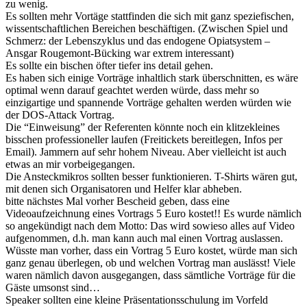
zu wenig.
Es sollten mehr Vortäge stattfinden die sich mit ganz speziefischen,
wissentschaftlichen Bereichen beschäftigen. (Zwischen Spiel und
Schmerz: der Lebenszyklus und das endogene Opiatsystem –
Ansgar Rougemont-Bücking war extrem interessant)
Es sollte ein bischen öfter tiefer ins detail gehen.
Es haben sich einige Vorträge inhaltlich stark überschnitten, es wäre
optimal wenn darauf geachtet werden würde, dass mehr so
einzigartige und spannende Vorträge gehalten werden würden wie
der DOS-Attack Vortrag.
Die “Einweisung” der Referenten könnte noch ein klitzekleines
bisschen professioneller laufen (Freitickets bereitlegen, Infos per
Email). Jammern auf sehr hohem Niveau. Aber vielleicht ist auch
etwas an mir vorbeigegangen.
Die Ansteckmikros sollten besser funktionieren. T-Shirts wären gut,
mit denen sich Organisatoren und Helfer klar abheben.
bitte nächstes Mal vorher Bescheid geben, dass eine
Videoaufzeichnung eines Vortrags 5 Euro kostet!! Es wurde nämlich
so angekündigt nach dem Motto: Das wird sowieso alles auf Video
aufgenommen, d.h. man kann auch mal einen Vortrag auslassen.
Wüsste man vorher, dass ein Vortrag 5 Euro kostet, würde man sich
ganz genau überlegen, ob und welchen Vortrag man auslässt! Viele
waren nämlich davon ausgegangen, dass sämtliche Vorträge für die
Gäste umsonst sind…
Speaker sollten eine kleine Präsentationsschulung im Vorfeld