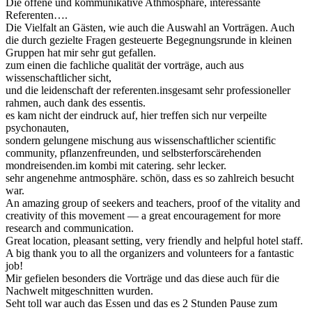
Die offene und kommunikative Athmosphäre, interessante
Referenten….
Die Vielfalt an Gästen, wie auch die Auswahl an Vorträgen. Auch
die durch gezielte Fragen gesteuerte Begegnungsrunde in kleinen
Gruppen hat mir sehr gut gefallen.
zum einen die fachliche qualität der vorträge, auch aus
wissenschaftlicher sicht,
und die leidenschaft der referenten.insgesamt sehr professioneller
rahmen, auch dank des essentis.
es kam nicht der eindruck auf, hier treffen sich nur verpeilte
psychonauten,
sondern gelungene mischung aus wissenschaftlicher scientific
community, pflanzenfreunden, und selbsterforscärehenden
mondreisenden.im kombi mit catering. sehr lecker.
sehr angenehme antmosphäre. schön, dass es so zahlreich besucht
war.
An amazing group of seekers and teachers, proof of the vitality and
creativity of this movement — a great encouragement for more
research and communication.
Great location, pleasant setting, very friendly and helpful hotel staff.
A big thank you to all the organizers and volunteers for a fantastic
job!
Mir gefielen besonders die Vorträge und das diese auch für die
Nachwelt mitgeschnitten wurden.
Seht toll war auch das Essen und das es 2 Stunden Pause zum