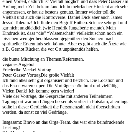
einen Vorteil, dadurch ist Vielfalt möglich und dass Peter Gasser am
Anfang mehr Zeit bekam fand ich in mehrfacher Hinsicht auch sehr
angemessen, er hat sie bestens genutzt. Immer wieder toll die
Vielfalt und auch die Kontroverse! Daniel Dick aber auch James
Jesso! Toleranz! Ich finde den Begriff Entheo-Science sehr gut und
gar nicht unglücklich (wie Hendrik Jungaberle meinte). Mein
Eindruck ist, dass “die” “Wissenschaft” vielleicht schon noch ein
bisschen weniger herablassend gegenüber den Suchern nach
spiritueller Erkenntnis sein könnte. Aber es gibt auch die Ärzte wie
z.B. Gernot Rücker, die vor Ort unprätentiös helfen.
die bunte Mischung an Themen/Referenten.
veganes Angebot
Friederike Meckel Vortrag
Peter Gasser VortragDie große Vielfalt
Ich fand alles sehr gut organisiert und herzlich. Die Location und
das Essen waren super. Die Vorträge schön bunt und vielfältig.
Vielen Dank! Ich komme gern wieder!
Viele der Vorträge, die Gespräche mit anderen Teilnehmern
Tagungsort war um Längen besser als vorher in Potsdam; allerdings
sollte in dieser Oertlichkeit die Personenzahl nicht überschritten
werden, da sonst zu viel Gedränge.
Insgasamt: Bravo an das Orga-Team, das war eine beindruckende
Leistung!