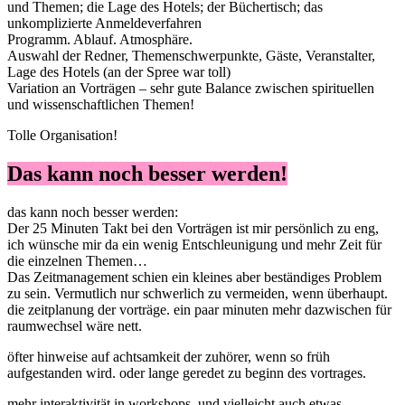
und Themen; die Lage des Hotels; der Büchertisch; das
unkomplizierte Anmeldeverfahren
Programm. Ablauf. Atmosphäre.
Auswahl der Redner, Themenschwerpunkte, Gäste, Veranstalter,
Lage des Hotels (an der Spree war toll)
Variation an Vorträgen – sehr gute Balance zwischen spirituellen
und wissenschaftlichen Themen!
Tolle Organisation!
Das kann noch besser werden!
das kann noch besser werden:
Der 25 Minuten Takt bei den Vorträgen ist mir persönlich zu eng,
ich wünsche mir da ein wenig Entschleunigung und mehr Zeit für
die einzelnen Themen…
Das Zeitmanagement schien ein kleines aber beständiges Problem
zu sein. Vermutlich nur schwerlich zu vermeiden, wenn überhaupt.
die zeitplanung der vorträge. ein paar minuten mehr dazwischen für
raumwechsel wäre nett.
öfter hinweise auf achtsamkeit der zuhörer, wenn so früh
aufgestanden wird. oder lange geredet zu beginn des vortrages.
mehr interaktivität in workshops, und vielleicht auch etwas