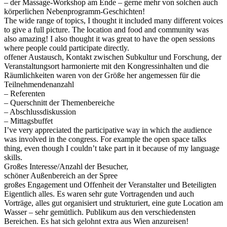
– der Massage-Workshop am Ende – gerne mehr von solchen auch
körperlichen Nebenprogramm-Geschichten!
The wide range of topics, I thought it included many different voices
to give a full picture. The location and food and community was
also amazing! I also thought it was great to have the open sessions
where people could participate directly.
offener Austausch, Kontakt zwischen Subkultur und Forschung, der
Veranstaltungsort harmonierte mit den Kongressinhalten und die
Räumlichkeiten waren von der Größe her angemessen für die
Teilnehmendenanzahl
– Referenten
– Querschnitt der Themenbereiche
– Abschlussdiskussion
– Mittagsbuffet
I’ve very appreciated the participative way in which the audience
was involved in the congress. For example the open space talks
thing, even though I couldn’t take part in it because of my language
skills.
Großes Interesse/Anzahl der Besucher,
schöner Außenbereich an der Spree
großes Engagement und Offenheit der Veranstalter und Beteiligten
Eigentlich alles. Es waren sehr gute Vortragenden und auch
Vorträge, alles gut organisiert und strukturiert, eine gute Location am
Wasser – sehr gemütlich. Publikum aus den verschiedensten
Bereichen. Es hat sich gelohnt extra aus Wien anzureisen!