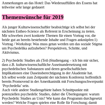
Anmerkungen an das Hotel: Das Wiederauffüllen des Essens hat
teilweise sehr lange gedauert
Themenwünsche für 2019
Als junger Kulturwissenschaftler beabsichtige ich selbst bei der
nächsten Entheo-Science als Referent in Erscheinung zu treten.
Mir schweben zwei konkrete Themen für einen Vortrag vor, die
beide gut an bereits bestehende Inhalte und Fragen anknüpfen:1)
Vortrag / Workshop: Was muss getan werden um das soziale Stigma
um Psychedelika aufzuheben? Perspektiven, Schritte, und
Aktivismus.
2) Psychedelic Studies als (Teil-)Studiengang – ich bin mir sicher,
dass z.B. kulturwissenschaftliche Auseinandersetzung mit
psychedelischen Substanzen und deren gesellschaftlichen
Implikationen eine Daseinsberechtigung in der Akademie hat.
Ich selbst werde zum Zeitpunkt der nächsten Konferenz hoffentlich
bereits Promovend in der Amerikanistik mit Forschungsschwerpunkt
‘Psychedelia’ sein.
Auch viele andere Studiengebiete haben Schnittpunkte mit
potenziellen psychedelic Studies, daher die Überlegungen: warum
Psychedelic Studies an Unis? Wie kann das Programm durchgesetzt
werden? Welche Fragen spielen eine Rolle für Forschung; damit