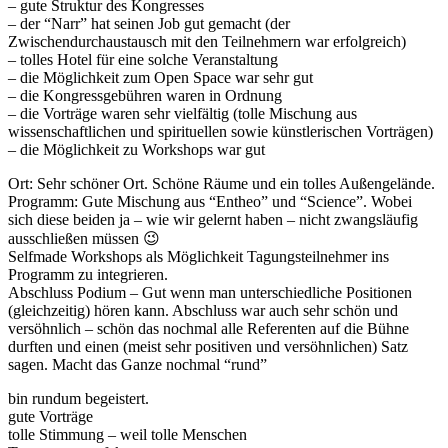
– gute Struktur des Kongresses
– der “Narr” hat seinen Job gut gemacht (der
Zwischendurchaustausch mit den Teilnehmern war erfolgreich)
– tolles Hotel für eine solche Veranstaltung
– die Möglichkeit zum Open Space war sehr gut
– die Kongressgebühren waren in Ordnung
– die Vorträge waren sehr vielfältig (tolle Mischung aus
wissenschaftlichen und spirituellen sowie künstlerischen Vorträgen)
– die Möglichkeit zu Workshops war gut
Ort: Sehr schöner Ort. Schöne Räume und ein tolles Außengelände.
Programm: Gute Mischung aus “Entheo” und “Science”. Wobei
sich diese beiden ja – wie wir gelernt haben – nicht zwangsläufig
ausschließen müssen 😉
Selfmade Workshops als Möglichkeit Tagungsteilnehmer ins
Programm zu integrieren.
Abschluss Podium – Gut wenn man unterschiedliche Positionen
(gleichzeitig) hören kann. Abschluss war auch sehr schön und
versöhnlich – schön das nochmal alle Referenten auf die Bühne
durften und einen (meist sehr positiven und versöhnlichen) Satz
sagen. Macht das Ganze nochmal “rund”
bin rundum begeistert.
gute Vorträge
tolle Stimmung – weil tolle Menschen