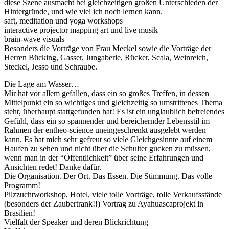
diese Szene ausmacht bei gleichzeitigen großen Unterschieden der
Hintergründe, und wie viel ich noch lernen kann.
saft, meditation und yoga workshops
interactive projector mapping art und live musik
brain-wave visuals
Besonders die Vorträge von Frau Meckel sowie die Vorträge der
Herren Bücking, Gasser, Jungaberle, Rücker, Scala, Weinreich,
Steckel, Jesso und Schraube.
Die Lage am Wasser…
Mir hat vor allem gefallen, dass ein so großes Treffen, in dessen
Mittelpunkt ein so wichtiges und gleichzeitig so umstrittenes Thema
steht, überhaupt stattgefunden hat! Es ist ein unglaublich befreiendes
Gefühl, dass ein so spannender und bereichernder Lebensstil im
Rahmen der entheo-science uneingeschrenkt ausgelebt werden
kann. Es hat mich sehr gefreut so viele Gleichgesinnte auf einem
Haufen zu sehen und nicht über die Schulter gucken zu müssen,
wenn man in der “Öffentlichkeit” über seine Erfahrungen und
Ansichten redet! Danke dafür.
Die Organisation. Der Ort. Das Essen. Die Stimmung. Das volle
Programm!
Pilzzuchtworkshop, Hotel, viele tolle Vorträge, tolle Verkaufsstände
(besonders der Zaubertrank!!) Vortrag zu Ayahuascaprojekt in
Brasilien!
Vielfalt der Speaker und deren Blickrichtung