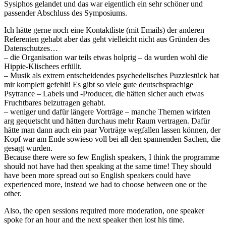
Sysiphos gelandet und das war eigentlich ein sehr schöner und
passender Abschluss des Symposiums.
Ich hätte gerne noch eine Kontaktliste (mit Emails) der anderen
Referenten gehabt aber das geht vielleicht nicht aus Gründen des
Datenschutzes…
– die Organisation war teils etwas holprig – da wurden wohl die
Hippie-Klischees erfüllt.
– Musik als extrem entscheidendes psychedelisches Puzzlestück hat
mir komplett gefehlt! Es gibt so viele gute deutschsprachige
Psytrance – Labels und -Producer, die hätten sicher auch etwas
Fruchtbares beizutragen gehabt.
– weniger und dafür längere Vorträge – manche Themen wirkten
arg gequetscht und hätten durchaus mehr Raum vertragen. Dafür
hätte man dann auch ein paar Vorträge wegfallen lassen können, der
Kopf war am Ende sowieso voll bei all den spannenden Sachen, die
gesagt wurden.
Because there were so few English speakers, I think the programme
should not have had then speaking at the same time! They should
have been more spread out so English speakers could have
experienced more, instead we had to choose between one or the
other.
Also, the open sessions required more moderation, one speaker
spoke for an hour and the next speaker then lost his time.