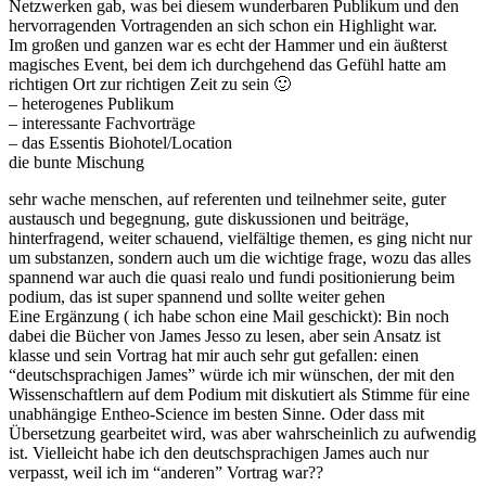
Netzwerken gab, was bei diesem wunderbaren Publikum und den
hervorragenden Vortragenden an sich schon ein Highlight war.
Im großen und ganzen war es echt der Hammer und ein äußterst
magisches Event, bei dem ich durchgehend das Gefühl hatte am
richtigen Ort zur richtigen Zeit zu sein 🙂
– heterogenes Publikum
– interessante Fachvorträge
– das Essentis Biohotel/Location
die bunte Mischung
sehr wache menschen, auf referenten und teilnehmer seite, guter
austausch und begegnung, gute diskussionen und beiträge,
hinterfragend, weiter schauend, vielfältige themen, es ging nicht nur
um substanzen, sondern auch um die wichtige frage, wozu das alles
spannend war auch die quasi realo und fundi positionierung beim
podium, das ist super spannend und sollte weiter gehen
Eine Ergänzung ( ich habe schon eine Mail geschickt): Bin noch
dabei die Bücher von James Jesso zu lesen, aber sein Ansatz ist
klasse und sein Vortrag hat mir auch sehr gut gefallen: einen
“deutschsprachigen James” würde ich mir wünschen, der mit den
Wissenschaftlern auf dem Podium mit diskutiert als Stimme für eine
unabhängige Entheo-Science im besten Sinne. Oder dass mit
Übersetzung gearbeitet wird, was aber wahrscheinlich zu aufwendig
ist. Vielleicht habe ich den deutschsprachigen James auch nur
verpasst, weil ich im “anderen” Vortrag war??