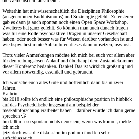
die Gemeinschaft ausarbeitet.
Weiterhin hat mir wissenschaftlich die Disziplinen Philosophie
(ausgenommen Buddhismums) und Soziologie gefehlt. Zu ersterem
gab es dann ja auch spontan noch einen Open Space Workshop.
Zweiteres hat ganz gefehlt. So könnten man auch danach fragen
was für eine Rolle psychoaktive Drogen in unserer Gesellschaft
haben, oder noch besser was für Wissen darüber vorhanden ist und
wie bspw. bestimmte Subkulturen dieses dann umsetzen, usw usf.
Trotz vieler Anmerkungen möchte ich mich bei euch vor allem aber
für den reibungslosen Ablauf und überhaupt dem Zustandekommen
dieser Konferenz bedanken. Danke! Das ist wirklich großartig und
vor allem notwendig, essentiell und gebraucht.
Ich wünsche euch alles Gute und hoffentlich dann bis in zwei
Jahren,
Kathrin
bis 2018 sollte ich endlich eine philosophische position in hinblick
auf das Psychedelische insgesamt am beispiel der
meskalinforschung erarbeitet haben – darüber würde ich dann gerne
sprechen 🙂
hm fällt mir so spontan nichts neues ein, wenn was kommt, melde
ich mich
jetzt doch was; die diskussion im podium fand ich sehr
aufschlussreich