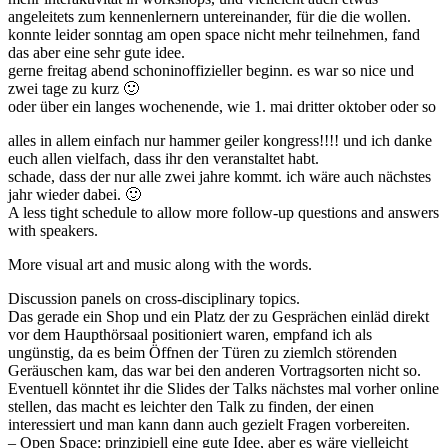
angeleitets zum kennenlernern untereinander, für die die wollen.
konnte leider sonntag am open space nicht mehr teilnehmen, fand
das aber eine sehr gute idee.
gerne freitag abend schoninoffizieller beginn. es war so nice und
zwei tage zu kurz 🙂
oder über ein langes wochenende, wie 1. mai dritter oktober oder so
alles in allem einfach nur hammer geiler kongress!!!! und ich danke
euch allen vielfach, dass ihr den veranstaltet habt.
schade, dass der nur alle zwei jahre kommt. ich wäre auch nächstes
jahr wieder dabei. 🙂
A less tight schedule to allow more follow-up questions and answers
with speakers.
More visual art and music along with the words.
Discussion panels on cross-disciplinary topics.
Das gerade ein Shop und ein Platz der zu Gesprächen einläd direkt
vor dem Haupthörsaal positioniert waren, empfand ich als
ungünstig, da es beim Öffnen der Türen zu ziemlch störenden
Geräuschen kam, das war bei den anderen Vortragsorten nicht so.
Eventuell könntet ihr die Slides der Talks nächstes mal vorher online
stellen, das macht es leichter den Talk zu finden, der einen
interessiert und man kann dann auch gezielt Fragen vorbereiten.
– Open Space: prinzipiell eine gute Idee, aber es wäre vielleicht