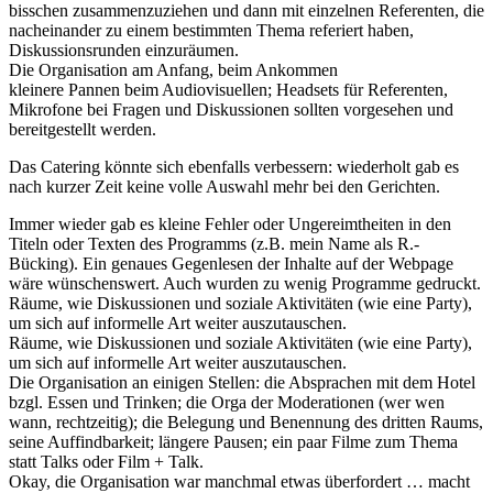
bisschen zusammenzuziehen und dann mit einzelnen Referenten, die
nacheinander zu einem bestimmten Thema referiert haben,
Diskussionsrunden einzuräumen.
Die Organisation am Anfang, beim Ankommen
kleinere Pannen beim Audiovisuellen; Headsets für Referenten,
Mikrofone bei Fragen und Diskussionen sollten vorgesehen und
bereitgestellt werden.
Das Catering könnte sich ebenfalls verbessern: wiederholt gab es
nach kurzer Zeit keine volle Auswahl mehr bei den Gerichten.
Immer wieder gab es kleine Fehler oder Ungereimtheiten in den
Titeln oder Texten des Programms (z.B. mein Name als R.-
Bücking). Ein genaues Gegenlesen der Inhalte auf der Webpage
wäre wünschenswert. Auch wurden zu wenig Programme gedruckt.
Räume, wie Diskussionen und soziale Aktivitäten (wie eine Party),
um sich auf informelle Art weiter auszutauschen.
Räume, wie Diskussionen und soziale Aktivitäten (wie eine Party),
um sich auf informelle Art weiter auszutauschen.
Die Organisation an einigen Stellen: die Absprachen mit dem Hotel
bzgl. Essen und Trinken; die Orga der Moderationen (wer wen
wann, rechtzeitig); die Belegung und Benennung des dritten Raums,
seine Auffindbarkeit; längere Pausen; ein paar Filme zum Thema
statt Talks oder Film + Talk.
Okay, die Organisation war manchmal etwas überfordert … macht