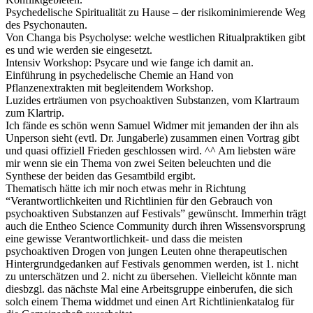
Psychedelische Spiritualität zu Hause – der risikominimierende Weg
des Psychonauten.
Von Changa bis Psycholyse: welche westlichen Ritualpraktiken gibt
es und wie werden sie eingesetzt.
Intensiv Workshop: Psycare und wie fange ich damit an.
Einführung in psychedelische Chemie an Hand von
Pflanzenextrakten mit begleitendem Workshop.
Luzides erträumen von psychoaktiven Substanzen, vom Klartraum
zum Klartrip.
Ich fände es schön wenn Samuel Widmer mit jemanden der ihn als
Unperson sieht (evtl. Dr. Jungaberle) zusammen einen Vortrag gibt
und quasi offiziell Frieden geschlossen wird. ^^ Am liebsten wäre
mir wenn sie ein Thema von zwei Seiten beleuchten und die
Synthese der beiden das Gesamtbild ergibt.
Thematisch hätte ich mir noch etwas mehr in Richtung
“Verantwortlichkeiten und Richtlinien für den Gebrauch von
psychoaktiven Substanzen auf Festivals” gewünscht. Immerhin trägt
auch die Entheo Science Community durch ihren Wissensvorsprung
eine gewisse Verantwortlichkeit- und dass die meisten
psychoaktiven Drogen von jungen Leuten ohne therapeutischen
Hintergrundgedanken auf Festivals genommen werden, ist 1. nicht
zu unterschätzen und 2. nicht zu übersehen. Vielleicht könnte man
diesbzgl. das nächste Mal eine Arbeitsgruppe einberufen, die sich
solch einem Thema widdmet und einen Art Richtlinienkatalog für