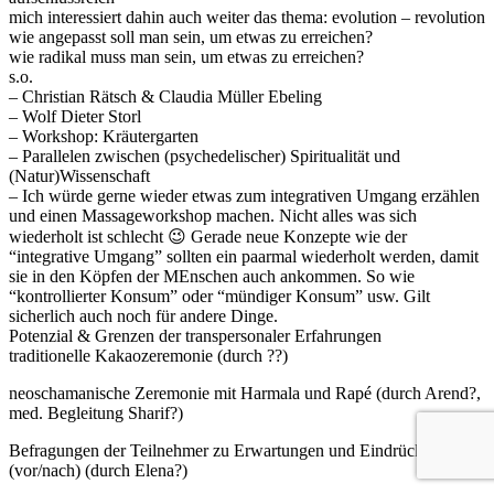
mich interessiert dahin auch weiter das thema: evolution – revolution
wie angepasst soll man sein, um etwas zu erreichen?
wie radikal muss man sein, um etwas zu erreichen?
s.o.
– Christian Rätsch & Claudia Müller Ebeling
– Wolf Dieter Storl
– Workshop: Kräutergarten
– Parallelen zwischen (psychedelischer) Spiritualität und
(Natur)Wissenschaft
– Ich würde gerne wieder etwas zum integrativen Umgang erzählen
und einen Massageworkshop machen. Nicht alles was sich
wiederholt ist schlecht 😉 Gerade neue Konzepte wie der
“integrative Umgang” sollten ein paarmal wiederholt werden, damit
sie in den Köpfen der MEnschen auch ankommen. So wie
“kontrollierter Konsum” oder “mündiger Konsum” usw. Gilt
sicherlich auch noch für andere Dinge.
Potenzial & Grenzen der transpersonaler Erfahrungen
traditionelle Kakaozeremonie (durch ??)
neoschamanische Zeremonie mit Harmala und Rapé (durch Arend?,
med. Begleitung Sharif?)
Befragungen der Teilnehmer zu Erwartungen und Eindrücken
(vor/nach) (durch Elena?)