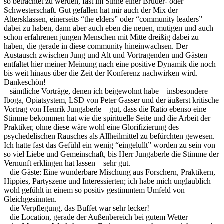
so betrachtet zu werden, fast im Sinne einer Bruder- oder
Schwesterschaft. Gut gefallen hat mir auch der Mix der
Altersklassen, einerseits “the elders” oder “community leaders”
dabei zu haben, dann aber auch eben die neuen, mutigen und auch
schon erfahrenen jungen Menschen mit Mitte dreißig dabei zu
haben, die gerade in diese community hineinwachsen. Der
Austausch zwischen Jung und Alt und Vortragenden und Gästen
entfaltet hier meiner Meinung nach eine positive Dynamik die noch
bis weit hinaus über die Zeit der Konferenz nachwirken wird.
Dankeschön!
– sämtliche Vorträge, denen ich beigewohnt habe – insbesondere
Iboga, Opiatsystem, LSD von Peter Gasser und der äußerst kritische
Vortrag von Henrik Jungaberle – gut, dass die Ratio ebenso eine
Stimme bekommen hat wie die spirituelle Seite und die Arbeit der
Praktiker, ohne diese wäre wohl eine Glorifizierung des
psychedelischen Rausches als Allheilmittel zu befürchten gewesen.
Ich hatte fast das Gefühl ein wenig “eingelullt” worden zu sein von
so viel Liebe und Gemeinschaft, bis Herr Jungaberle die Stimme der
Vernunft erklingen hat lassen – sehr gut.
– die Gäste: Eine wunderbare Mischung aus Forschern, Praktikern,
Hippies, Partyszene und Interessierten; ich habe mich unglaublich
wohl gefühlt in einem so positiv gestimmtem Umfeld von
Gleichgesinnten.
– die Verpflegung, das Buffet war sehr lecker!
– die Location, gerade der Außenbereich bei gutem Wetter