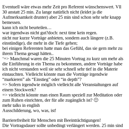
Eventuell wäre etwas mehr Zeit pro Referent wünschenswert. Vll
30 anstatt 25 min. Zu lange natürlich nicht (leidet ja die
Aufmerksamkeit drunter) aber 25 min sind schon sehr sehr knapp
bemessen.
kann ich nicht beurteilen…
war irgendwas nicht gut?doch: next time kein regen.
nicht nur kurze Vorträge anbieten, sondern auch längere (z.B.
einstündige), die mehr in die Tiefe gehen;
bei einigen Referenten hatte man das Gefühl, das sie gern mehr zu
ihrem Thema gesagt hätten..
‘=> Manchmal waren die 25 Minuten Vortrag zu kurz um mehr als
die Einführung in ein Thema zu bekommen, andere Vorträge habe
ich nicht verstanden weil sie sehr schnell sehr tief in die Materie
eintauchten. Vielleicht könnte man die Vorträge irgendwie
“markieren” als “Einstieg” oder “in depth”?
=> Sofern irgendwie möglich vielleicht alle Veranstaltungen auf
einem Stockwerk?
=> vielleicht könnte man einen Raum speziell zur Meditation oder
zum Ruhen einrichten, der für alle zugänglich ist? 🙂
mehr talks in english
Ausschilderung, wo, was, ist!
Barrierefreiheit für Menschen mit Beeinträchtigungen!
Die Vortragsdauer sollte unbedingt verlängert werden. 25 min sind