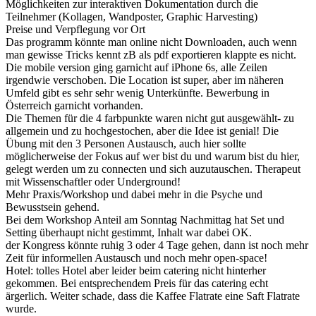
Möglichkeiten zur interaktiven Dokumentation durch die
Teilnehmer (Kollagen, Wandposter, Graphic Harvesting)
Preise und Verpflegung vor Ort
Das programm könnte man online nicht Downloaden, auch wenn
man gewisse Tricks kennt zB als pdf exportieren klappte es nicht.
Die mobile version ging garnicht auf iPhone 6s, alle Zeilen
irgendwie verschoben. Die Location ist super, aber im näheren
Umfeld gibt es sehr sehr wenig Unterkünfte. Bewerbung in
Österreich garnicht vorhanden.
Die Themen für die 4 farbpunkte waren nicht gut ausgewählt- zu
allgemein und zu hochgestochen, aber die Idee ist genial! Die
Übung mit den 3 Personen Austausch, auch hier sollte
möglicherweise der Fokus auf wer bist du und warum bist du hier,
gelegt werden um zu connecten und sich auzutauschen. Therapeut
mit Wissenschaftler oder Underground!
Mehr Praxis/Workshop und dabei mehr in die Psyche und
Bewusstsein gehend.
Bei dem Workshop Anteil am Sonntag Nachmittag hat Set und
Setting überhaupt nicht gestimmt, Inhalt war dabei OK.
der Kongress könnte ruhig 3 oder 4 Tage gehen, dann ist noch mehr
Zeit für informellen Austausch und noch mehr open-space!
Hotel: tolles Hotel aber leider beim catering nicht hinterher
gekommen. Bei entsprechendem Preis für das catering echt
ärgerlich. Weiter schade, dass die Kaffee Flatrate eine Saft Flatrate
wurde.