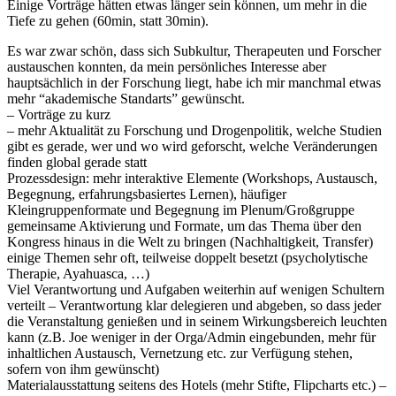
Einige Vorträge hätten etwas länger sein können, um mehr in die
Tiefe zu gehen (60min, statt 30min).
Es war zwar schön, dass sich Subkultur, Therapeuten und Forscher
austauschen konnten, da mein persönliches Interesse aber
hauptsächlich in der Forschung liegt, habe ich mir manchmal etwas
mehr “akademische Standarts” gewünscht.
– Vorträge zu kurz
– mehr Aktualität zu Forschung und Drogenpolitik, welche Studien
gibt es gerade, wer und wo wird geforscht, welche Veränderungen
finden global gerade statt
Prozessdesign: mehr interaktive Elemente (Workshops, Austausch,
Begegnung, erfahrungsbasiertes Lernen), häufiger
Kleingruppenformate und Begegnung im Plenum/Großgruppe
gemeinsame Aktivierung und Formate, um das Thema über den
Kongress hinaus in die Welt zu bringen (Nachhaltigkeit, Transfer)
einige Themen sehr oft, teilweise doppelt besetzt (psycholytische
Therapie, Ayahuasca, …)
Viel Verantwortung und Aufgaben weiterhin auf wenigen Schultern
verteilt – Verantwortung klar delegieren und abgeben, so dass jeder
die Veranstaltung genießen und in seinem Wirkungsbereich leuchten
kann (z.B. Joe weniger in der Orga/Admin eingebunden, mehr für
inhaltlichen Austausch, Vernetzung etc. zur Verfügung stehen,
sofern von ihm gewünscht)
Materialausstattung seitens des Hotels (mehr Stifte, Flipcharts etc.) –