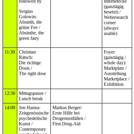
followed by
Internetecke
(ganztägig
Sergius
besetzt) /
Golowin:
Webresearch
Absinth, die
corner
grüne Fee /
(always
Absinthe, the
usable)
green fairy
11:30
Christian
Foyer
Rätsch:
(ganztägig /
Die richtige
whole day):
Dosis /
Marktplatz /
The right dose
Ausstellung
Marketplace /
Exhibition
12:30
Mittagspause /
Lunch break
14:00
Jon Hanna:
Markus Berger:
Zeitgenössische
Erste Hilfe bei
psychedelische
Drogennotfällen /
Kunst /
First Drug-Aid
Contemporary