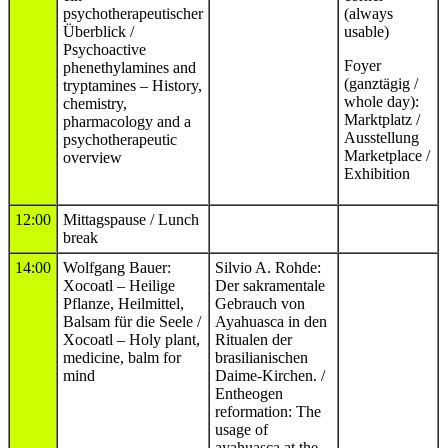
psychotherapeutischer
(always
Überblick /
usable)
Psychoactive
Foyer
phenethylamines and
(ganztägig /
tryptamines – History,
whole day):
chemistry,
Marktplatz /
pharmacology and a
Ausstellung
psychotherapeutic
Marketplace /
overview
Exhibition
12:00
Mittagspause / Lunch
break
14:00
Wolfgang Bauer:
Silvio A. Rohde:
Xocoatl – Heilige
Der sakramentale
Pflanze, Heilmittel,
Gebrauch von
Balsam für die Seele /
Ayahuasca in den
Xocoatl – Holy plant,
Ritualen der
medicine, balm for
brasilianischen
mind
Daime-Kirchen. /
Entheogen
reformation: The
usage of
ayahuasca at the