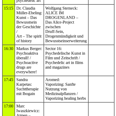
psychedelic art
15:15
Dr. Claudia
Wolfgang Sterneck:
Müller-Ebeling:
ALICE IM
Kunst – Das
DROGENLAND –
Bewusstsein
Das Alice-Project
der Geschichte
zwischen
/
Druff-Sein,
Art – The spirit
Drogenmündigkeit und
of history
Bewusstseinserweiterung
16:30
Markus Berger:
Sector 16:
Psychoaktiva
Psychedelische Kunst in
überall! /
Film und Zeitschrift /
Psychoactive
Psychedelic art in films
drugs are
and magazines
everywhere!
17:45
Sandra
Aromed:
Karpetas:
Vaporizing: Sanfte
Suchttherapie
Nutzung von
mit Ibogain
Medizinalpflanzen /
Vaporizing healing herbs
17:00
Marc
Iwaszkiewicz:
Atmen –