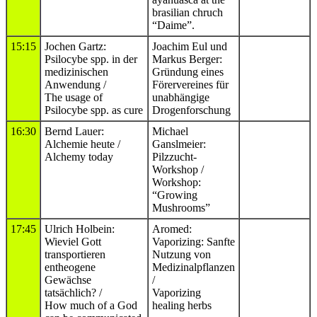
brasilian chruch
“Daime”.
15:15
Jochen Gartz:
Joachim Eul und
Psilocybe spp. in der
Markus Berger:
medizinischen
Gründung eines
Anwendung /
Förervereines für
The usage of
unabhängige
Psilocybe spp. as cure
Drogenforschung
16:30
Bernd Lauer:
Michael
Alchemie heute /
Ganslmeier:
Alchemy today
Pilzzucht-
Workshop /
Workshop:
“Growing
Mushrooms”
17:45
Ulrich Holbein:
Aromed:
Wieviel Gott
Vaporizing: Sanfte
transportieren
Nutzung von
entheogene
Medizinalpflanzen
Gewächse
/
tatsächlich? /
Vaporizing
How much of a God
healing herbs