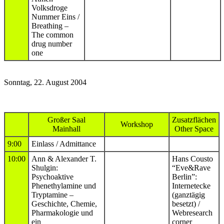
Volksdroge
Nummer Eins /
Breathing –
The common
drug number
one
Sonntag, 22. August 2004
Großer Saal
Zusatzflächen
Workshop
Mainhall
Other Space
9:00
Einlass / Admittance
10:00
Ann & Alexander T.
Hans Cousto
Shulgin:
“Eve&Rave
Psychoaktive
Berlin”:
Phenethylamine und
Internetecke
Tryptamine –
(ganztägig
Geschichte, Chemie,
besetzt) /
Pharmakologie und
Webresearch
ein
corner