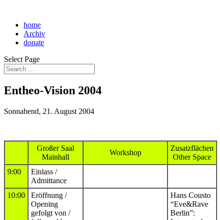
home
Archiv
donate
Select Page
Entheo-Vision 2004
Sonnabend, 21. August 2004
Großer Saal
Zusatzflächen
Workshop
Mainhall
Other Space
9:00
Einlass /
Admittance
10:00
Eröffnung /
Hans Cousto
Opening
“Eve&Rave
gefolgt von /
Berlin”: